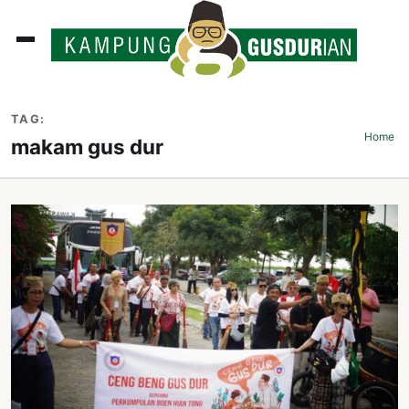
ADLINES
TAG:
PUTAN
Home
›
makam gus dur
PERISTIWA
SOSOK
INI
ATA
ISSA
ASTRA
OROT