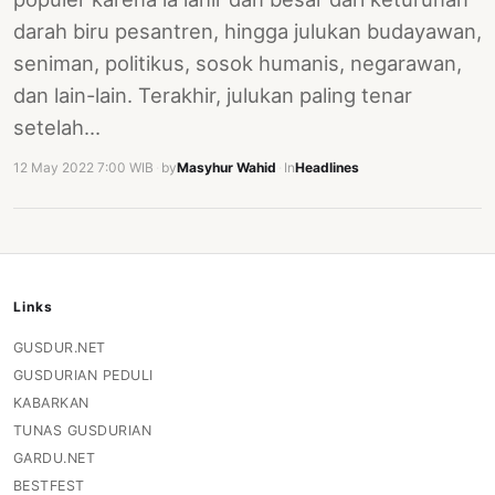
darah biru pesantren, hingga julukan budayawan,
seniman, politikus, sosok humanis, negarawan,
dan lain-lain. Terakhir, julukan paling tenar
setelah…
12 May 2022 7:00 WIB
·
by
Masyhur Wahid
·
In
Headlines
Links
GUSDUR.NET
GUSDURIAN PEDULI
KABARKAN
TUNAS GUSDURIAN
GARDU.NET
BESTFEST