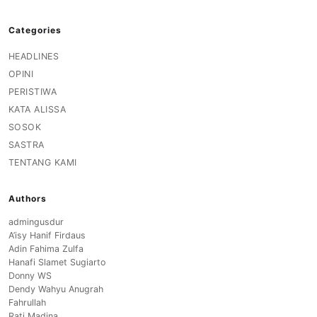
Categories
HEADLINES
OPINI
PERISTIWA
KATA ALISSA
SOSOK
SASTRA
TENTANG KAMI
Authors
admingusdur
A’isy Hanif Firdaus
Adin Fahima Zulfa
Hanafi Slamet Sugiarto
Donny WS
Dendy Wahyu Anugrah
Fahrullah
Rati Madina