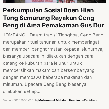
PERNYATAAN
Perkumpulan Sosial Boen Hian
SIKAP
Tong Semarang Rayakan Ceng
SOROT
INDONESIA
Beng di Area Pemakaman Gus Dur
RODUK
JOMBANG - Dalam tradisi Tionghoa, Ceng Beng
ENGETAHUAN
merupakan ritual tahunan untuk memperingati
dan memberi penghormatan kepada leluhurnya,
BUKU
biasanya upacara ini dilakukan dengan cara
SELASAR
datang ke kuburan para leluhur untuk
JURNAL
membersihkan makam dan bersembahyang
dengan membawa beberapa makanan dan
ATATAN
OJOK
minuman. Upacara Ceng Beng biasanya
dilakukan setiap…
ENTANG
MI
04 Jun 2025 3:55 WIB
·
by
Muhammad Mahdum Ibrahim
·
In
Peristiwa