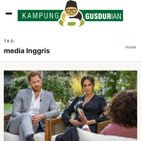
ADLINES
TAG:
PUTAN
Home
›
media Inggris
PERISTIWA
SOSOK
INI
ATA
ISSA
ASTRA
OROT