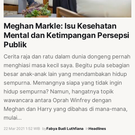
PERNYATAAN
SIKAP
SOROT
Meghan Markle: Isu Kesehatan
INDONESIA
Mental dan Ketimpangan Persepsi
RODUK
Publik
ENGETAHUAN
Cerita raja dan ratu dalam dunia dongeng pernah
BUKU
menghiasi masa kecil saya. Begitu pula sebagian
SELASAR
besar anak-anak lain yang mendambakan hidup
sempurna. Memangnya siapa yang tidak ingin
JURNAL
hidup sempurna? Namun, hangatnya topik
ATATAN
wawancara antara Oprah Winfrey dengan
OJOK
Meghan dan Harry yang dibahas di mana-mana,
ENTANG
mulai…
MI
22 Mar 2021 1:52 WIB
·
by
Fabya Budi Luthfiana
·
In
Headlines