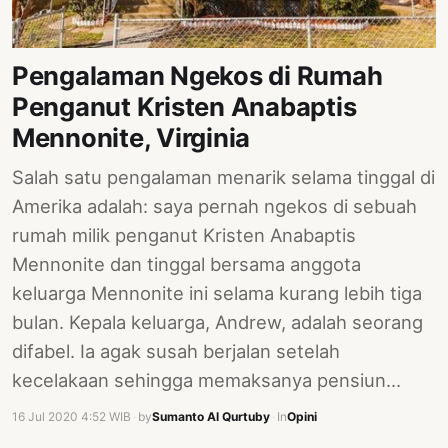
PERNYATAAN
SIKAP
Pengalaman Ngekos di Rumah
SOROT
INDONESIA
Penganut Kristen Anabaptis
Mennonite, Virginia
RODUK
ENGETAHUAN
Salah satu pengalaman menarik selama tinggal di
BUKU
Amerika adalah: saya pernah ngekos di sebuah
rumah milik penganut Kristen Anabaptis
SELASAR
Mennonite dan tinggal bersama anggota
JURNAL
keluarga Mennonite ini selama kurang lebih tiga
ATATAN
bulan. Kepala keluarga, Andrew, adalah seorang
OJOK
difabel. Ia agak susah berjalan setelah
kecelakaan sehingga memaksanya pensiun…
ENTANG
MI
16 Jul 2020 4:52 WIB
·
by
Sumanto Al Qurtuby
·
In
Opini