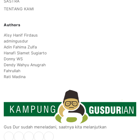
SASTRA
TENTANG KAMI
Authors
A’isy Hanif Firdaus
admingusdur
Adin Fahima Zulfa
Hanafi Slamet Sugiarto
Donny WS
Dendy Wahyu Anugrah
Fahrullah
Rati Madina
Gus Dur sudah meneladani, saatnya kita melanjutkan