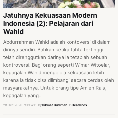
PERNYATAAN
SIKAP
Jatuhnya Kekuasaan Modern
SOROT
Indonesia (2): Pelajaran dari
INDONESIA
Wahid
RODUK
Abdurrahman Wahid adalah kontoversi di dalam
ENGETAHUAN
dirinya sendiri. Bahkan ketika tahta tertinggi
BUKU
telah direnggutkan darinya ia tetaplah sebuah
SELASAR
kontroversi. Bagi orang seperti Wimar Witoelar,
kegagalan Wahid mengelola kekuasaan lebih
JURNAL
karena ia tidak bisa diimbangi secara cerdas oleh
ATATAN
masyarakatnya. Untuk orang tipe Amien Rais,
OJOK
kegagalan yang…
ENTANG
28 Dec 2020 7:09 WIB
·
by
Hikmat Budiman
·
In
Headlines
MI