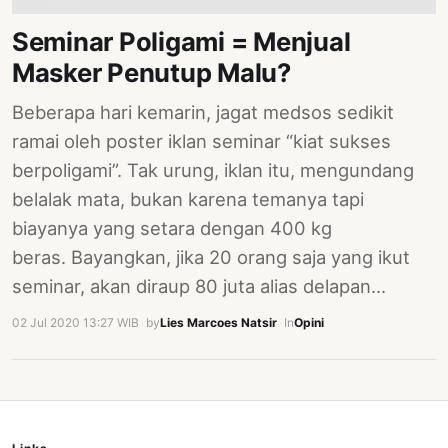
PERNYATAAN
Seminar Poligami = Menjual
SIKAP
Masker Penutup Malu?
SOROT
INDONESIA
Beberapa hari kemarin, jagat medsos sedikit
RODUK
ramai oleh poster iklan seminar “kiat sukses
ENGETAHUAN
berpoligami”. Tak urung, iklan itu, mengundang
belalak mata, bukan karena temanya tapi
BUKU
biayanya yang setara dengan 400 kg
SELASAR
beras. Bayangkan, jika 20 orang saja yang ikut
JURNAL
seminar, akan diraup 80 juta alias delapan…
ATATAN
02 Jul 2020 13:27 WIB
·
by
Lies Marcoes Natsir
·
In
Opini
OJOK
ENTANG
MI