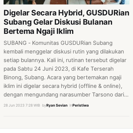
PERNYATAAN
Digelar Secara Hybrid, GUSDURian
SIKAP
Subang Gelar Diskusi Bulanan
SOROT
INDONESIA
Bertema Ngaji Iklim
RODUK
SUBANG - Komunitas GUSDURian Subang
ENGETAHUAN
kembali menggelar diskusi rutin yang dilakukan
setiap bulannya. Kali ini, rutinan tersebut digelar
BUKU
pada Sabtu 24 Juni 2023, di Kafe Terserah
SELASAR
Binong, Subang. Acara yang bertemakan ngaji
JURNAL
iklim ini digelar secara hybrid (offline & online),
dengan mengundang narasumber Tarsono dari…
ATATAN
OJOK
28 Jun 2023 7:28 WIB
·
by
Ryan Sevian
·
In
Peristiwa
ENTANG
MI