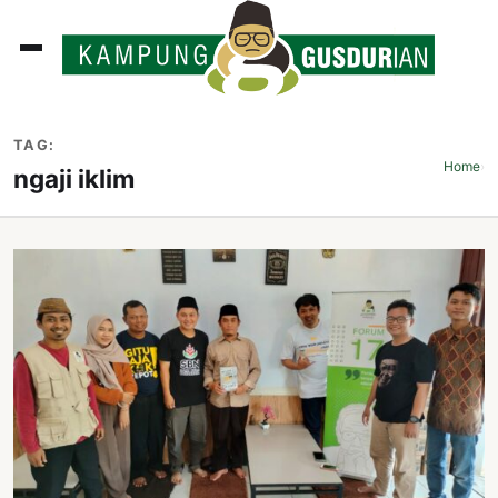
ADLINES
TAG:
PUTAN
Home
›
ngaji iklim
PERISTIWA
SOSOK
INI
ATA
ISSA
ASTRA
OROT