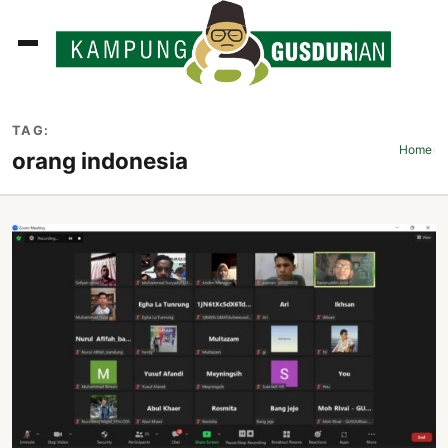
ADLINES
TAG:
PUTAN
Home
›
orang indonesia
PERISTIWA
SOSOK
INI
ATA
ISSA
ASTRA
OROT