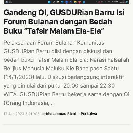
PERNYATAAN
Gandeng OI, GUSDURian Barru Isi
SIKAP
Forum Bulanan dengan Bedah
SOROT
INDONESIA
Buku “Tafsir Malam Ela-Ela”
RODUK
Pelaksanaan Forum Bulanan Komunitas
ENGETAHUAN
GUSDURian Barru diisi dengan diskusi dan
bedah buku Tafsir Malam Ela-Ela: Narasi Falsafah
BUKU
Relijius Manusia Moluku Kie Raha pada Sabtu
SELASAR
(14/1/2023) lalu. Diskusi berlangsung interaktif
JURNAL
yang dimulai dari pukul 20.00 sampai 22.30
WITA. GUSDURian Barru bekerja sama dengan Oi
ATATAN
OJOK
(Orang Indonesia,…
17 Jan 2023 3:21 WIB
·
by
Mohammad Rivai
·
In
Peristiwa
ENTANG
MI