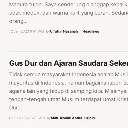
Madura tulen. Saya cenderung dianggap kebalik
tidak medok, dan warna kulit yang cerah. Seda
orang…
12 Jan 2023 9:41 WIB
·
by
Ulfatun Hasanah
·
In
Headlines
Gus Dur dan Ajaran Saudara Sek
Tidak semua masyarakat Indonesia adalah Mus
mayoritas di Indonesia, namun bagaimanapun ti
agama lain yang hidup di samping kita. Misalny
tengah-tengah umat Muslim terdapat umat Kris
Dur…
07 Sep 2022 3:13 WIB
·
by
Moh. Rivaldi Abdul
·
In
Opini