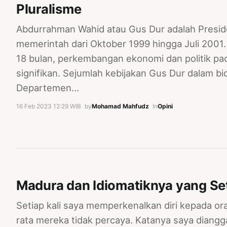
Pluralisme
Abdurrahman Wahid atau Gus Dur adalah Presid
memerintah dari Oktober 1999 hingga Juli 2001
18 bulan, perkembangan ekonomi dan politik p
signifikan. Sejumlah kebijakan Gus Dur dalam b
Departemen…
16 Feb 2023 12:29 WIB
·
by
Mohamad Mahfudz
·
In
Opini
Madura dan Idiomatiknya yang Se
Setiap kali saya memperkenalkan diri kepada ora
rata mereka tidak percaya. Katanya saya diangg