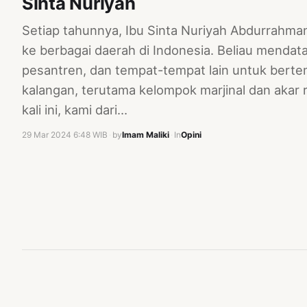
Sinta Nuriyah
Setiap tahunnya, Ibu Sinta Nuriyah Abdurrahman
ke berbagai daerah di Indonesia. Beliau mendat
pesantren, dan tempat-tempat lain untuk berte
kalangan, terutama kelompok marjinal dan ak
kali ini, kami dari…
29 Mar 2024 6:48 WIB
·
by
Imam Maliki
·
In
Opini