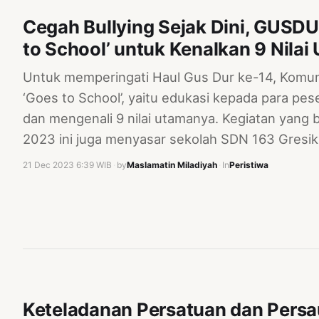
Cegah Bullying Sejak Dini, GUSDU
to School’ untuk Kenalkan 9 Nilai
Untuk memperingati Haul Gus Dur ke-14, Kom
‘Goes to School’, yaitu edukasi kepada para pe
dan mengenali 9 nilai utamanya. Kegiatan yang
2023 ini juga menyasar sekolah SDN 163 Gresi
21 Dec 2023 6:39 WIB
·
by
Maslamatin Miladiyah
·
In
Peristiwa
Keteladanan Persatuan dan Pers