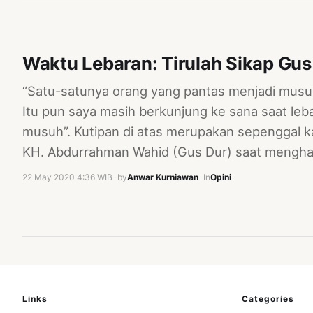
Waktu Lebaran: Tirulah Sikap Gus
“Satu-satunya orang yang pantas menjadi musuh 
Itu pun saya masih berkunjung ke sana saat leba
musuh”. Kutipan di atas merupakan sepenggal k
KH. Abdurrahman Wahid (Gus Dur) saat menghadi
22 May 2020 4:36 WIB
·
by
Anwar Kurniawan
·
In
Opini
Links
Categories