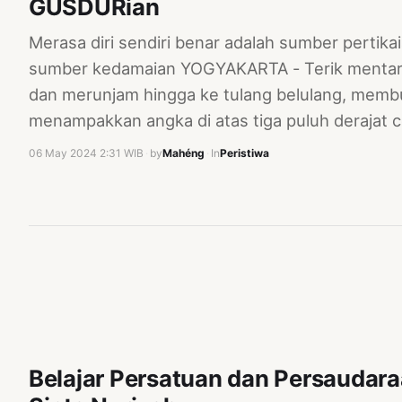
GUSDURian
Merasa diri sendiri benar adalah sumber pertikai
sumber kedamaian YOGYAKARTA - Terik mentar
dan merunjam hingga ke tulang belulang, membu
menampakkan angka di atas tiga puluh derajat c
06 May 2024 2:31 WIB
·
by
Mahéng
·
In
Peristiwa
Belajar Persatuan dan Persaudaraa