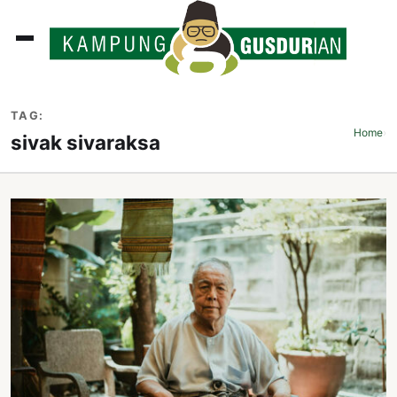
ADLINES
TAG:
PUTAN
Home
›
sivak sivaraksa
PERISTIWA
SOSOK
INI
ATA
ISSA
ASTRA
OROT