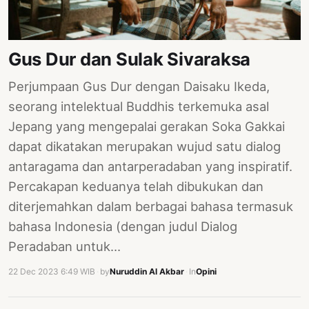
PERNYATAAN
SIKAP
SOROT
Gus Dur dan Sulak Sivaraksa
INDONESIA
Perjumpaan Gus Dur dengan Daisaku Ikeda,
RODUK
seorang intelektual Buddhis terkemuka asal
ENGETAHUAN
Jepang yang mengepalai gerakan Soka Gakkai
BUKU
dapat dikatakan merupakan wujud satu dialog
SELASAR
antaragama dan antarperadaban yang inspiratif.
Percakapan keduanya telah dibukukan dan
JURNAL
diterjemahkan dalam berbagai bahasa termasuk
ATATAN
bahasa Indonesia (dengan judul Dialog
OJOK
Peradaban untuk…
ENTANG
22 Dec 2023 6:49 WIB
·
by
Nuruddin Al Akbar
·
In
Opini
MI