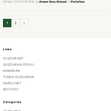
08 Mar 2023 9:29 WIB
·
by
Anwar Ibnu Ahmad
·
In
Peristiwa
1
2
›
Links
GUSDUR.NET
GUSDURIAN PEDULI
KABARKAN
TUNAS GUSDURIAN
GARDU.NET
BESTFEST
Categories