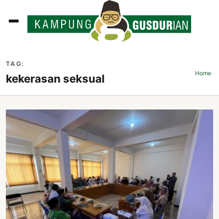
ADLINES
TAG:
PUTAN
Home
›
kekerasan seksual
PERISTIWA
SOSOK
INI
ATA
ISSA
ASTRA
OROT