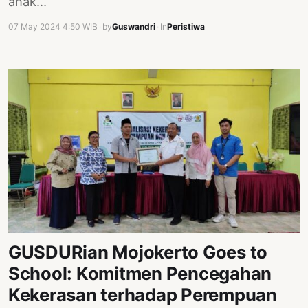
anak…
07 May 2024 4:50 WIB
·
by
Guswandri
·
In
Peristiwa
GUSDURian Mojokerto Goes to
School: Komitmen Pencegahan
Kekerasan terhadap Perempuan