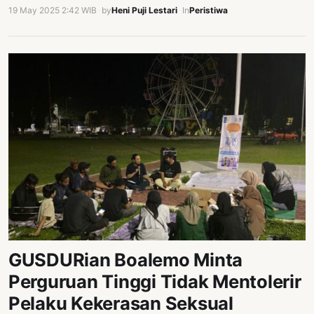
19 May 2025 2:42 WIB
·
by
Heni Puji Lestari
·
In
Peristiwa
GUSDURian Boalemo Minta
Perguruan Tinggi Tidak Mentolerir
Pelaku Kekerasan Seksual