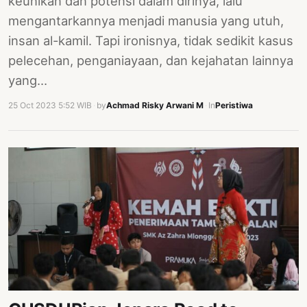
keunikan dan potensi dalam dirinya, lalu
mengantarkannya menjadi manusia yang utuh,
insan al-kamil. Tapi ironisnya, tidak sedikit kasus
pelecehan, penganiayaan, dan kejahatan lainnya
yang…
25 Oct 2023 5:52 WIB
·
by
Achmad Risky Arwani M
·
In
Peristiwa