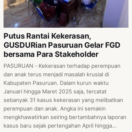
PERNYATAAN
SIKAP
SOROT
INDONESIA
Putus Rantai Kekerasan,
RODUK
GUSDURian Pasuruan Gelar FGD
ENGETAHUAN
bersama Para Stakeholder
BUKU
PASURUAN - Kekerasan terhadap perempuan
SELASAR
dan anak terus menjadi masalah krusial di
JURNAL
Kabupaten Pasuruan. Dalam kurun waktu
Januari hingga Maret 2025 saja, tercatat
ATATAN
sebanyak 31 kasus kekerasan yang melibatkan
OJOK
perempuan dan anak. Angka ini semakin
ENTANG
mengkhawatirkan seiring bertambahnya laporan
MI
kasus baru sejak pertengahan April hingga…