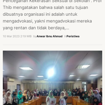
Pencegahan Kekerasan Seksual di Sekolah". Prof
Thib mengatakan bahwa salah satu tujuan
dibuatnya organisasi ini adalah untuk
mengadvokasi, yakni mengadvokasi mereka
yang rentan dan tidak berdaya,…
10 Mar 2023 2:19 WIB
·
by
Anwar Ibnu Ahmad
·
In
Peristiwa