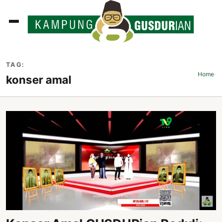
ADLINES
TAG:
PUTAN
Home
›
konser amal
PERISTIWA
SOSOK
INI
ATA
ISSA
ASTRA
OROT