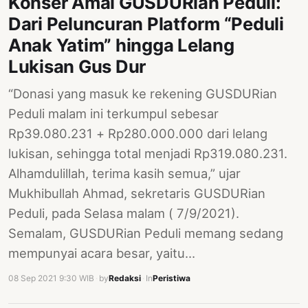
Konser Amal GUSDURian Peduli:
PERNYATAAN
Dari Peluncuran Platform “Peduli
SIKAP
Anak Yatim” hingga Lelang
SOROT
Lukisan Gus Dur
INDONESIA
“Donasi yang masuk ke rekening GUSDURian
RODUK
ENGETAHUAN
Peduli malam ini terkumpul sebesar
Rp39.080.231 + Rp280.000.000 dari lelang
BUKU
lukisan, sehingga total menjadi Rp319.080.231.
SELASAR
Alhamdulillah, terima kasih semua,” ujar
JURNAL
Mukhibullah Ahmad, sekretaris GUSDURian
Peduli, pada Selasa malam ( 7/9/2021).
ATATAN
Semalam, GUSDURian Peduli memang sedang
OJOK
mempunyai acara besar, yaitu…
ENTANG
08 Sep 2021 9:30 WIB
·
by
Redaksi
·
In
Peristiwa
MI