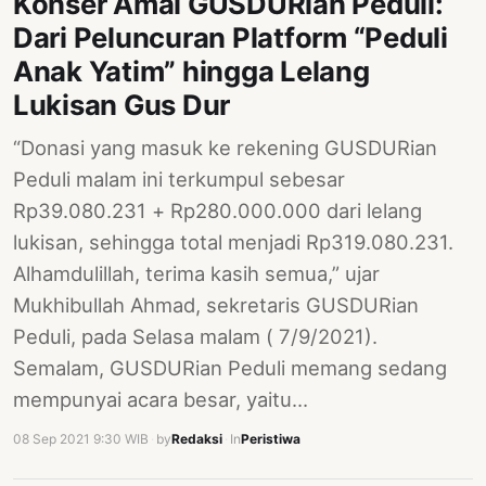
Konser Amal GUSDURian Peduli:
PERNYATAAN
Dari Peluncuran Platform “Peduli
SIKAP
Anak Yatim” hingga Lelang
SOROT
Lukisan Gus Dur
INDONESIA
“Donasi yang masuk ke rekening GUSDURian
RODUK
ENGETAHUAN
Peduli malam ini terkumpul sebesar
Rp39.080.231 + Rp280.000.000 dari lelang
BUKU
lukisan, sehingga total menjadi Rp319.080.231.
SELASAR
Alhamdulillah, terima kasih semua,” ujar
JURNAL
Mukhibullah Ahmad, sekretaris GUSDURian
Peduli, pada Selasa malam ( 7/9/2021).
ATATAN
Semalam, GUSDURian Peduli memang sedang
OJOK
mempunyai acara besar, yaitu…
ENTANG
08 Sep 2021 9:30 WIB
·
by
Redaksi
·
In
Peristiwa
MI