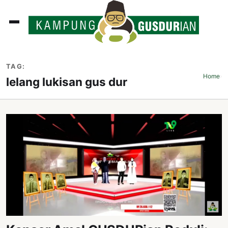
ADLINES
TAG:
PUTAN
Home
›
lelang lukisan gus dur
PERISTIWA
SOSOK
INI
ATA
ISSA
ASTRA
OROT