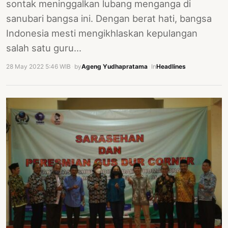
sontak meninggalkan lubang menganga di
sanubari bangsa ini. Dengan berat hati, bangsa
Indonesia mesti mengikhlaskan kepulangan
salah satu guru…
28 May 2022 5:46 WIB
·
by
Ageng Yudhapratama
·
In
Headlines