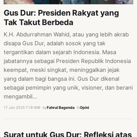
PERNYATAAN
Gus Dur: Presiden Rakyat yang
SIKAP
Tak Takut Berbeda
SOROT
INDONESIA
K.H. Abdurrahman Wahid, atau yang lebih akrab
RODUK
disapa Gus Dur, adalah sosok yang tak
ENGETAHUAN
tergantikan dalam sejarah Indonesia. Masa
jabatannya sebagai Presiden Republik Indonesia
BUKU
keempat, meski singkat, meninggalkan jejak
SELASAR
yang dalam bagi bangsa ini. Gus Dur dikenal
JURNAL
sebagai pemimpin yang unik, visioner, dan berani
mengambil…
ATATAN
OJOK
17 Jan 2025 7:18 WIB
·
by
Fahrul Bagenda
·
In
Opini
ENTANG
MI
Surat untuk Gus Dur: Refleksi atas