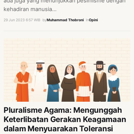
ada juga yang menunjukkan pesimisme dengan
kehadiran manusia…
29 Jun 2023 6:57 WIB
·
by
Muhammad Thobroni
·
In
Opini
Pluralisme Agama: Mengunggah
Keterlibatan Gerakan Keagamaan
dalam Menyuarakan Toleransi