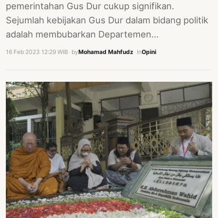
pemerintahan Gus Dur cukup signifikan.
Sejumlah kebijakan Gus Dur dalam bidang politik
adalah membubarkan Departemen…
16 Feb 2023 12:29 WIB
·
by
Mohamad Mahfudz
·
In
Opini