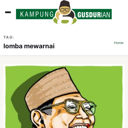
ADLINES
TAG:
PUTAN
Home
›
lomba mewarnai
PERISTIWA
SOSOK
INI
ATA
ISSA
ASTRA
OROT