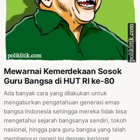
PERNYATAAN
SIKAP
SOROT
INDONESIA
RODUK
ENGETAHUAN
BUKU
Mewarnai Kemerdekaan Sosok
SELASAR
Guru Bangsa di HUT RI ke-80
JURNAL
Ada banyak cara yang dilakukan untuk
ATATAN
mengaburkan pengetahuan generasi emas
OJOK
bangsa Indonesia sehingga mereka tidak bisa
mengetahui sejarah bangsanya sendiri, tokoh
ENTANG
MI
nasional, hingga para guru bangsa yang telah
membangun negeri ini dengan keringat