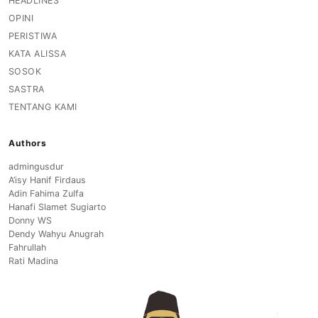
HEADLINES
OPINI
PERISTIWA
KATA ALISSA
SOSOK
SASTRA
TENTANG KAMI
Authors
admingusdur
A’isy Hanif Firdaus
Adin Fahima Zulfa
Hanafi Slamet Sugiarto
Donny WS
Dendy Wahyu Anugrah
Fahrullah
Rati Madina