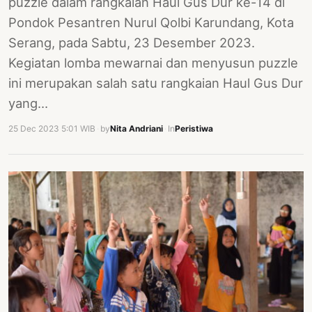
puzzle dalam rangkaian Haul Gus Dur ke-14 di
Pondok Pesantren Nurul Qolbi Karundang, Kota
Serang, pada Sabtu, 23 Desember 2023.
Kegiatan lomba mewarnai dan menyusun puzzle
ini merupakan salah satu rangkaian Haul Gus Dur
yang…
25 Dec 2023 5:01 WIB
·
by
Nita Andriani
·
In
Peristiwa