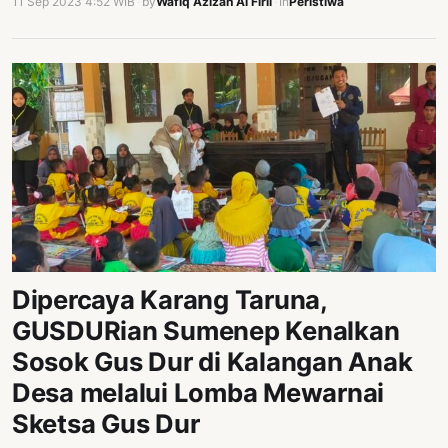
11 Sep 2023 4:52 WIB
·
by
Wafiq Azizah Al Firli
·
In
Peristiwa
Dipercaya Karang Taruna,
GUSDURian Sumenep Kenalkan
Sosok Gus Dur di Kalangan Anak
Desa melalui Lomba Mewarnai
Sketsa Gus Dur