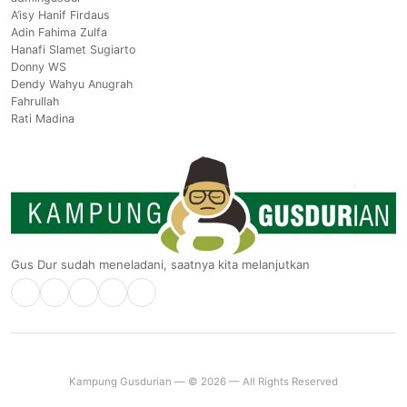
A’isy Hanif Firdaus
Adin Fahima Zulfa
Hanafi Slamet Sugiarto
Donny WS
Dendy Wahyu Anugrah
Fahrullah
Rati Madina
Gus Dur sudah meneladani, saatnya kita melanjutkan
Kampung Gusdurian — © 2026 — All Rights Reserved