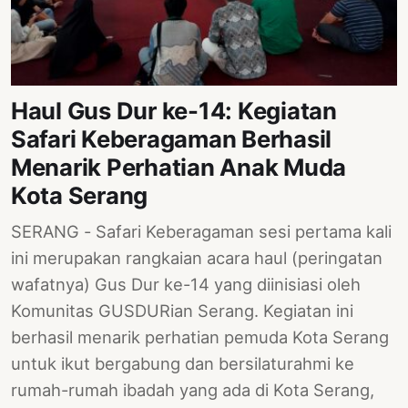
PERNYATAAN
SIKAP
SOROT
INDONESIA
Haul Gus Dur ke-14: Kegiatan
RODUK
Safari Keberagaman Berhasil
ENGETAHUAN
Menarik Perhatian Anak Muda
BUKU
Kota Serang
SELASAR
SERANG - Safari Keberagaman sesi pertama kali
JURNAL
ini merupakan rangkaian acara haul (peringatan
wafatnya) Gus Dur ke-14 yang diinisiasi oleh
ATATAN
Komunitas GUSDURian Serang. Kegiatan ini
OJOK
berhasil menarik perhatian pemuda Kota Serang
ENTANG
untuk ikut bergabung dan bersilaturahmi ke
MI
rumah-rumah ibadah yang ada di Kota Serang,