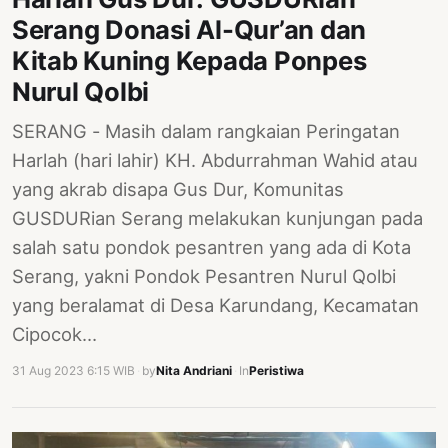
Serang Donasi Al-Qur’an dan
Kitab Kuning Kepada Ponpes
Nurul Qolbi
SERANG - Masih dalam rangkaian Peringatan
Harlah (hari lahir) KH. Abdurrahman Wahid atau
yang akrab disapa Gus Dur, Komunitas
GUSDURian Serang melakukan kunjungan pada
salah satu pondok pesantren yang ada di Kota
Serang, yakni Pondok Pesantren Nurul Qolbi
yang beralamat di Desa Karundang, Kecamatan
Cipocok…
31 Aug 2023 6:15 WIB
·
by
Nita Andriani
·
In
Peristiwa