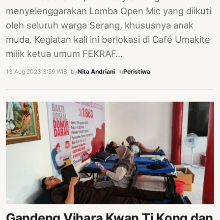
menyelenggarakan Lomba Open Mic yang diikuti
oleh seluruh warga Serang, khususnya anak
muda. Kegiatan kali ini berlokasi di Café Umakite
milik ketua umum FEKRAF…
13 Aug 2023 3:59 WIB
·
by
Nita Andriani
·
In
Peristiwa
Gandeng Vihara Kwan Ti Kong dan