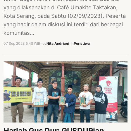
yang dilaksanakan di Café Umakite Taktakan,
Kota Serang, pada Sabtu (02/09/2023). Peserta
yang hadir dalam diskusi ini terdiri dari berbagai
komunitas…
07 Sep 2023 5:48 WIB
·
by
Nita Andriani
·
In
Peristiwa
Harlah Gus Dur: GUSDURian