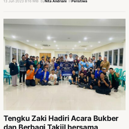
13 Jun 2023 8:16 WIB
·
by
Nita Andriani
·
In
Peristiwa
Tengku Zaki Hadiri Acara Bukber
dan Berbagi Takjil bersama