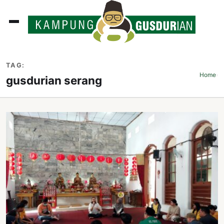
ADLINES
TAG:
PUTAN
Home
›
gusdurian serang
PERISTIWA
SOSOK
INI
ATA
ISSA
ASTRA
OROT