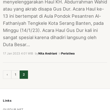
menyelenggarakan Haul KH. Abdurrahman Wahid
atau yang akrab disapa Gus Dur. Acara Haul ke-
13 ini bertempat di Aula Pondok Pesantren Al-
Fathaniyah Tengkele Kota Serang Banten, pada
Minggu (14/1/23). Acara Haul Gus Dur kali ini
sangat spesial karena dihadiri langsung oleh
Duta Besar…
17 Jan 2023 4:01 WIB
·
by
Nita Andriani
·
In
Peristiwa
‹
1
2
Links
GUSDUR.NET