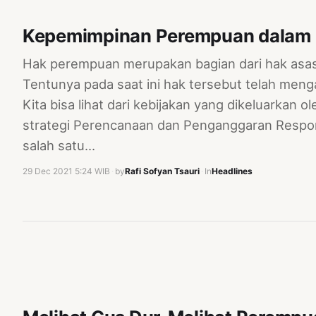
Kepemimpinan Perempuan dalam P
Hak perempuan merupakan bagian dari hak asasi
Tentunya pada saat ini hak tersebut telah menga
Kita bisa lihat dari kebijakan yang dikeluarkan 
strategi Perencanaan dan Penganggaran Respo
salah satu…
29 Dec 2021 5:24 WIB
·
by
Rafi Sofyan Tsauri
·
In
Headlines