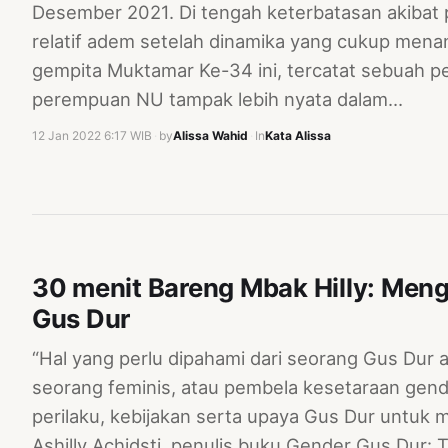
Desember 2021. Di tengah keterbatasan akibat
relatif adem setelah dinamika yang cukup mena
gempita Muktamar Ke-34 ini, tercatat sebuah 
perempuan NU tampak lebih nyata dalam…
12 Jan 2022 6:17 WIB
·
by
Alissa Wahid
·
In
Kata Alissa
30 menit Bareng Mbak Hilly: Men
Gus Dur
“Hal yang perlu dipahami dari seorang Gus Dur a
seorang feminis, atau pembela kesetaraan gender
perilaku, kebijakan serta upaya Gus Dur untuk 
Ashilly Achidsti, penulis buku Gender Gus Dur: