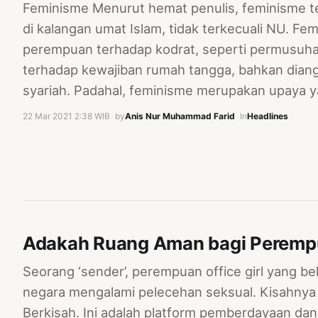
Feminisme Menurut hemat penulis, feminisme t
di kalangan umat Islam, tidak terkecuali NU. F
perempuan terhadap kodrat, seperti permusuhan
terhadap kewajiban rumah tangga, bahkan dian
syariah. Padahal, feminisme merupakan upaya 
22 Mar 2021 2:38 WIB
·
by
Anis Nur Muhammad Farid
·
In
Headlines
Adakah Ruang Aman bagi Peremp
Seorang ‘sender’, perempuan office girl yang bek
negara mengalami pelecehan seksual. Kisahnya
Berkisah. Ini adalah platform pemberdayaan d