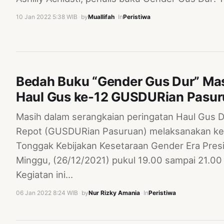
10 Jan 2022 5:38 WIB
·
by
Muallifah
·
In
Peristiwa
Bedah Buku “Gender Gus Dur” Ma
Haul Gus ke-12 GUSDURian Pasu
Masih dalam serangkaian peringatan Haul Gus D
Repot (GUSDURian Pasuruan) melaksanakan ke
Tonggak Kebijakan Kesetaraan Gender Era Pre
Minggu, (26/12/2021) pukul 19.00 sampai 21.00
Kegiatan ini…
06 Jan 2022 8:24 WIB
·
by
Nur Rizky Amania
·
In
Peristiwa