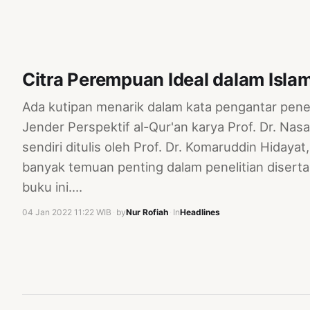
Citra Perempuan Ideal dalam Isla
Ada kutipan menarik dalam kata pengantar pen
Jender Perspektif al-Qur'an karya Prof. Dr. Na
sendiri ditulis oleh Prof. Dr. Komaruddin Hidaya
banyak temuan penting dalam penelitian diserta
buku ini.…
04 Jan 2022 11:22 WIB
·
by
Nur Rofiah
·
In
Headlines