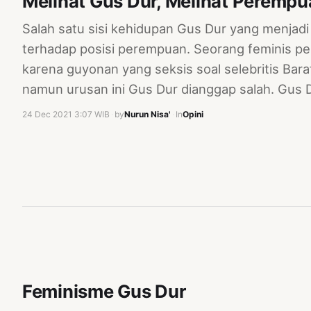
Melihat Gus Dur, Melihat Peremp
Salah satu sisi kehidupan Gus Dur yang menjad
terhadap posisi perempuan. Seorang feminis p
karena guyonan yang seksis soal selebritis Bar
namun urusan ini Gus Dur dianggap salah. Gus 
24 Dec 2021 3:07 WIB
·
by
Nurun Nisa'
·
In
Opini
Feminisme Gus Dur