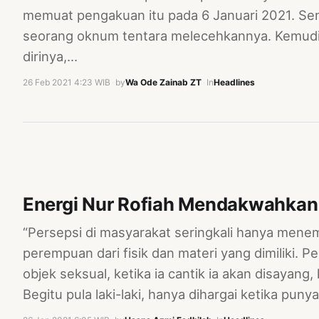
memuat pengakuan itu pada 6 Januari 2021. Sen
seorang oknum tentara melecehkannya. Kemudia
dirinya,…
26 Feb 2021 4:23 WIB
·
by
Wa Ode Zainab ZT
·
In
Headlines
Energi Nur Rofiah Mendakwahkan 
“Persepsi di masyarakat seringkali hanya menemp
perempuan dari fisik dan materi yang dimiliki.
objek seksual, ketika ia cantik ia akan disayang
Begitu pula laki-laki, hanya dihargai ketika pun